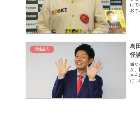
けで
おさ
島
男性芸人
怪
当た
が、
さん
につ