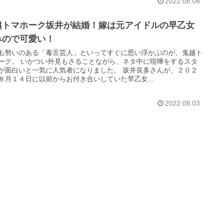
2022.08.08
越トマホーク坂井が結婚！嫁は元アイドルの早乙女
みので可愛い！
も勢いのある「毒舌芸人」といってすぐに思い浮かぶのが、鬼越ト
ーク。 いかつい外見もさることながら、ネタ中に喧嘩をするスタ
が面白いと一気に人気者になりました。 坂井良多さんが、２０２
８月１４日に以前からお付き合いしていた早乙女...
2022.08.03