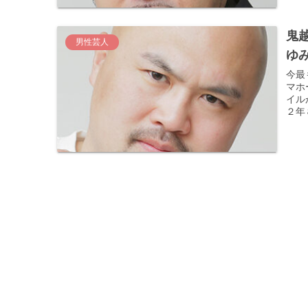
鬼
男性芸人
ゆ
今最
マホ
イル
２年