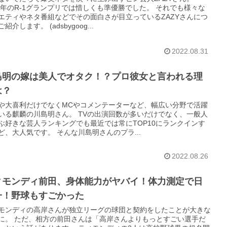
22年のR-1グランプリでは惜しくも準優勝でした。 それでも様々な
エティやネタ番組などでその面白さが目立っているZAZYさんにつ
紹介します。 (adsbygoog...
2022.08.31
島明の嫁は美人でオタク！？プロ彼女と言われる理
は？
や大喜利だけでなくMCやコメンテーターなど、幅広い分野で活躍
いる麒麟の川島明さん。 TVの出演回数が多いだけでなく、一般人
ぶ好きな芸人ランキングでも最近では常にTOP10にランクインす
ど、大人気です。 そんな川島明さんのプラ...
2022.08.26
ィモンディ前田、身体能力がヤバイ！体力測定で日
一！野球もすごかった
モンディの高岸さんが独立リーグの球団と契約をしたことが大きな
に。 ただ、相方の前田さんは「高岸さんよりもっとすごい選手だ