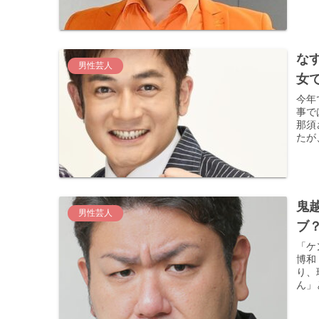
な
男性芸人
女
今年
事で
那須
たが
鬼
男性芸人
ブ
「ケ
博和
り、
ん」