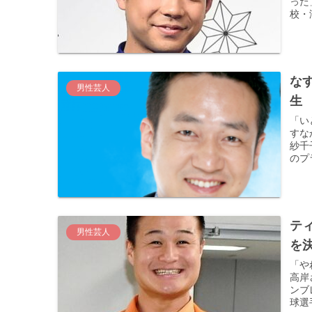
った
校・
な
男性芸人
生
「い
すな
紗千
のプ
テ
男性芸人
を
「や
高岸
ンブ
球選