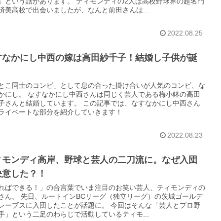
」という話があります。 ティモンディの2人は高校野球界の超名門
済美高校で出会いましたが、なんと前田さんは...
2022.08.25
すなかにし中西の嫁は高田紗千子！結婚し子供が誕
とこ同士のコンビ」として息の合った掛け合いが人気のコンビ、な
かにし。 なすなかにし中西さんは同じく芸人である梅小鉢の高田
子さんと結婚しています。 この記事では、なすなかにし中西さん
ライベートな部分を紹介していきます！
2022.08.23
ィモンディ高岸、野球と芸人の二刀流に。なぜ入団
決意した？！
ればできる！」の合言葉でいま注目のお笑い芸人、ティモンディの
さん。 先日、ルートインBCリーグ（独立リーグ）の茨城ゴールデ
レーブスに入団したことが話題に。 今回はそんな「芸人とプロ野
手」という二足のわらじで活動しているティモ...