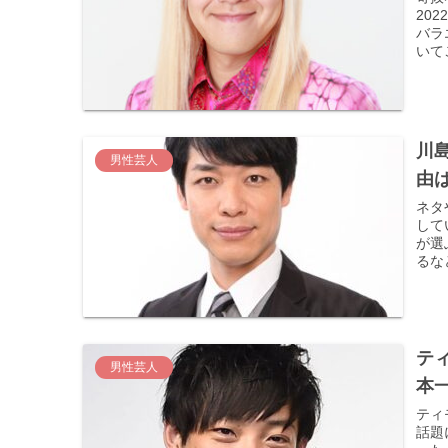
20
バラ
いてご
川
男性芸人
由
ネタ
して
が選
るな
テ
男性芸人
本
ティ
話題