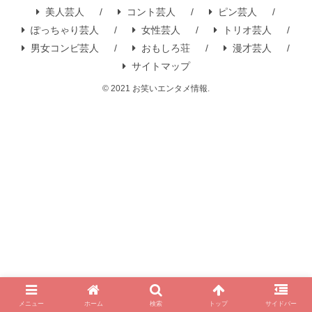
美人芸人
コント芸人
ピン芸人
ぽっちゃり芸人
女性芸人
トリオ芸人
男女コンビ芸人
おもしろ荘
漫才芸人
サイトマップ
© 2021 お笑いエンタメ情報.
メニュー
ホーム
検索
トップ
サイドバー