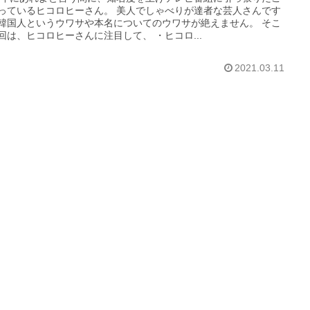
っているヒコロヒーさん。 美人でしゃべりが達者な芸人さんです
韓国人というウワサや本名についてのウワサが絶えません。 そこ
回は、ヒコロヒーさんに注目して、 ・ヒコロ...
2021.03.11