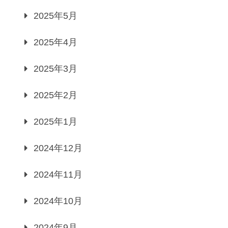
2025年5月
2025年4月
2025年3月
2025年2月
2025年1月
2024年12月
2024年11月
2024年10月
2024年9月