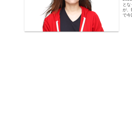
とな
が、
で今