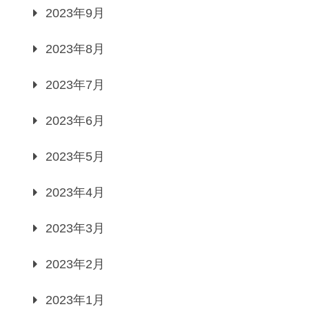
2023年9月
2023年8月
2023年7月
2023年6月
2023年5月
2023年4月
2023年3月
2023年2月
2023年1月