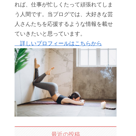
れば、仕事が忙しくたって頑張れてしま
う人間です。当ブログでは、大好きな芸
人さんたちを応援するような情報を載せ
ていきたいと思っています。
詳しいプロフィールはこちらから
最近の投稿