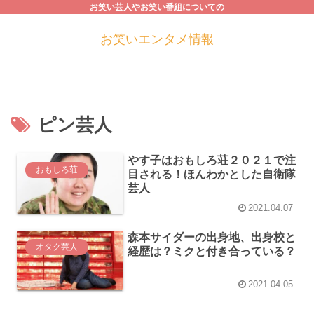
お笑い芸人やお笑い番組についての
お笑いエンタメ情報
ピン芸人
やす子はおもしろ荘２０２１で注
おもしろ荘
目される！ほんわかとした自衛隊
芸人
2021.04.07
森本サイダーの出身地、出身校と
オタク芸人
経歴は？ミクと付き合っている？
2021.04.05