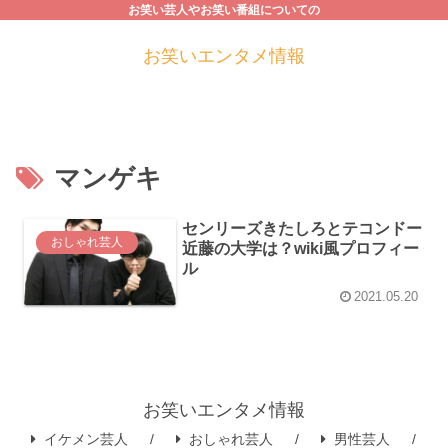
お笑い芸人やお笑い番組についての
お笑いエンタメ情報
マンゲキ
センリーズきたしろとテコンドー
おしゃれ芸人
近藤の大学は？wiki風プロフィー
ル
2021.05.20
お笑いエンタメ情報
イケメン芸人
おしゃれ芸人
男性芸人