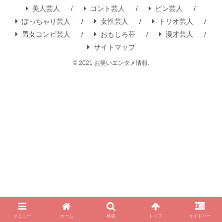
美人芸人
コント芸人
ピン芸人
ぽっちゃり芸人
女性芸人
トリオ芸人
男女コンビ芸人
おもしろ荘
漫才芸人
サイトマップ
© 2021 お笑いエンタメ情報.
メニュー
ホーム
検索
トップ
サイドバー