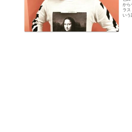
から
ラス
いう