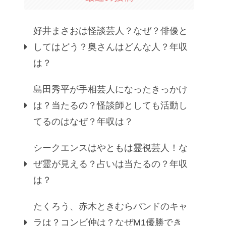
好井まさおは怪談芸人？なぜ？俳優と
してはどう？奥さんはどんな人？年収
は？
島田秀平が手相芸人になったきっかけ
は？当たるの？怪談師としても活動し
てるのはなぜ？年収は？
シークエンスはやともは霊視芸人！な
ぜ霊が見える？占いは当たるの？年収
は？
たくろう、赤木ときむらバンドのキャ
ラは？コンビ仲は？なぜM1優勝でき