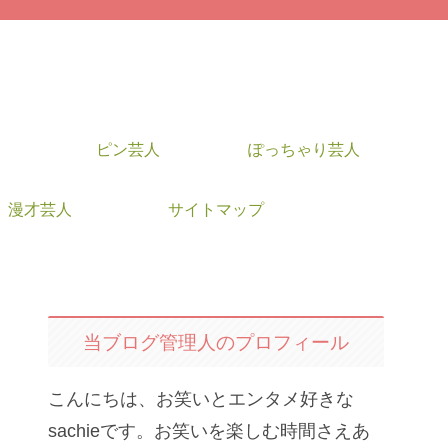
ピン芸人
ぽっちゃり芸人
漫才芸人
サイトマップ
当ブログ管理人のプロフィール
こんにちは、お笑いとエンタメ好きな
sachieです。お笑いを楽しむ時間さえあ