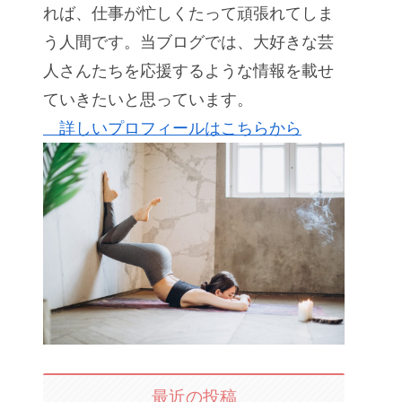
れば、仕事が忙しくたって頑張れてしま
う人間です。当ブログでは、大好きな芸
人さんたちを応援するような情報を載せ
ていきたいと思っています。
詳しいプロフィールはこちらから
最近の投稿