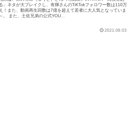
る」ネタが大ブレイクし、有輝さんのTiKTokフォロワー数は110万
え！また、動画再生回数は7億を超えて若者に大人気となっていま
～。 また、土佐兄弟の公式YOU...
2021.08.03