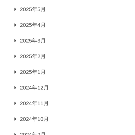
2025年5月
2025年4月
2025年3月
2025年2月
2025年1月
2024年12月
2024年11月
2024年10月
2024年9月