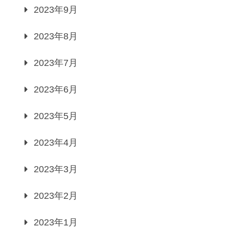
2023年9月
2023年8月
2023年7月
2023年6月
2023年5月
2023年4月
2023年3月
2023年2月
2023年1月