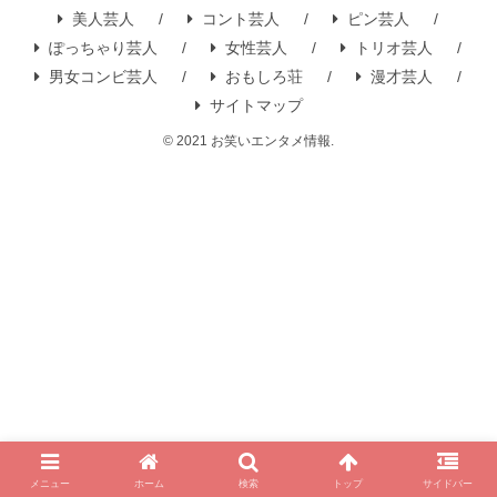
美人芸人
コント芸人
ピン芸人
ぽっちゃり芸人
女性芸人
トリオ芸人
男女コンビ芸人
おもしろ荘
漫才芸人
サイトマップ
© 2021 お笑いエンタメ情報.
メニュー
ホーム
検索
トップ
サイドバー