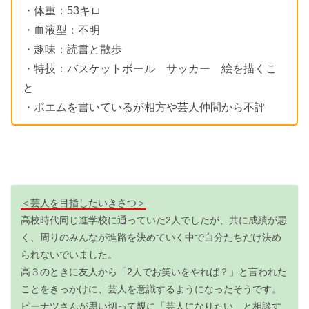
・体重：53キロ
・血液型：不明
・趣味：読書と散歩
・特技：バスケットボール サッカー 絵を描くこ
と
・ポエムを書いているが相方や芸人仲間から不評
＜芸人を目指したいきさつ＞
高校時代同じ進学校に通っていた2人でしたが、共に成績が悪
く、周りのみんなが進路を決めていく中で自分たちだけ決め
られないでいました。
高３のときに友人から「2人でお笑いをやれば？」と言われた
ことをきっかけに、芸人を意識するようになったそうです。
ピーナツさんが思い切って親に「芸人になりたい」と相談す