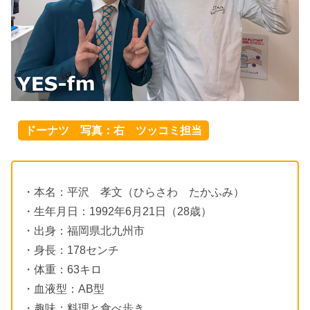
ドーナツ 写真：右 ツッコミ担当
・本名：平沢 孝文（ひらさわ たかふみ）
・生年月日：1992年6月21日（28歳）
・出身：福岡県北九州市
・身長：178センチ
・体重：63キロ
・血液型：AB型
・趣味：料理と食べ歩き