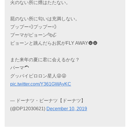
火のない所に煙はたたない。
屁のない所に匂いは充満しない。
プップー💨プップー💨
プーマがピョーン🐆🦏
ピョーンと跳んだらお尻がFLY AWAY🌚🌚
また来年の夏に君に会えるかな？
パーマ🦱
グッバイビロロン星人😜😜
pic.twitter.com/Y361GWAyKC
— ドーナツ・ピーナツ【ドーナツ】
(@DP12030621)
December 10, 2019