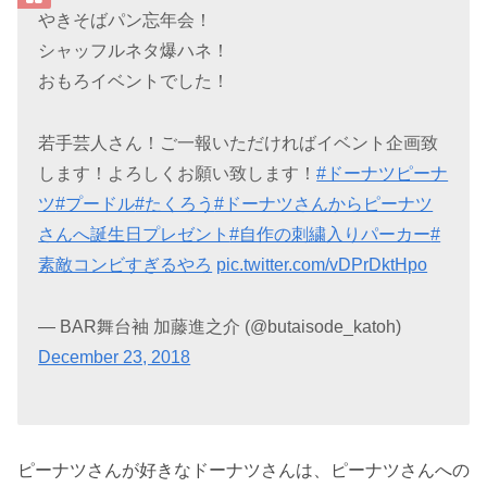
やきそばパン忘年会！
シャッフルネタ爆ハネ！
おもろイベントでした！
若手芸人さん！ご一報いただければイベント企画致
します！よろしくお願い致します！
#ドーナツピーナ
ツ
#プードル
#たくろう
#ドーナツさんからピーナツ
さんへ誕生日プレゼント
#自作の刺繍入りパーカー
#
素敵コンビすぎるやろ
pic.twitter.com/vDPrDktHpo
— BAR舞台袖 加藤進之介 (@butaisode_katoh)
December 23, 2018
ピーナツさんが好きなドーナツさんは、ピーナツさんへの