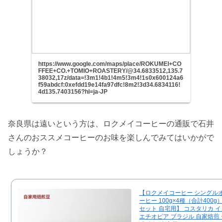
https://www.google.com/maps/place/ROKUMEI+CO
FFEE+CO.+TOMIO+ROASTERY/@34.6833512,135.7
38032,17z/data=!3m1!4b1!4m5!3m4!1s0x600124a6
f59abdcf:0xefdd19e14fa97dfc!8m2!3d34.6834116!
4d135.7403156?hl=ja-JP
奈良県は遠いという方は、ロクメイコーヒーの通販で石井
さんのおススメコーヒーのお味を楽しんでみてはいかがで
しょうか？
【ロクメイコーヒー シングル
ーヒー 100g×4種（合計400g
セット 自宅用】 コスタリカ 
エチオピア ブラジル 自家焙煎 