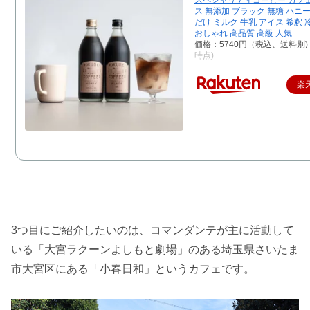
スペシャリティコーヒー カフ
ス 無添加 ブラック 無糖 ハニー
だけ ミルク 牛乳 アイス 希釈 
おしゃれ 高品質 高級 人気
価格：5740円（税込、送料別)
時点)
楽
3つ目にご紹介したいのは、コマンダンテが主に活動して
いる「大宮ラクーンよしもと劇場」のある埼玉県さいたま
市大宮区にある「小春日和」というカフェです。