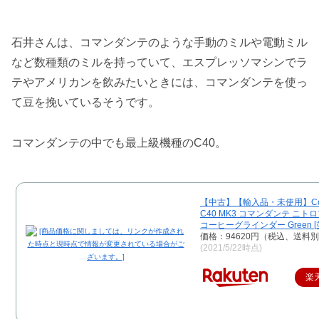
石井さんは、コマンダンテのような手動のミルや電動ミル
など数種類のミルを持っていて、エスプレッソマシンでラ
テやアメリカンを飲みたいときには、コマンダンテを使っ
て豆を挽いているそうです。
コマンダンテの中でも最上級機種のC40。
【中古】【輸入品・未使用】Com
C40 MK3 コマンダンテ ニト
コーヒーグラインダー Green 
価格：94620円（税込、送料別
(2021/5/22時点)
楽