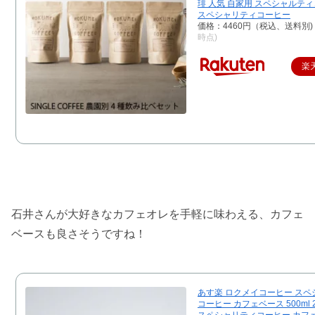
琲 人気 自家用 スペシャルテ
スペシャリティコーヒー
価格：4460円（税込、送料別)
時点)
楽
石井さんが大好きなカフェオレを手軽に味わえる、カフェ
ベースも良さそうですね！
あす楽 ロクメイコーヒー スペ
コーヒー カフェベース 500ml 