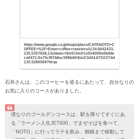
https://www.google.co.jp/maps/place/CAFENOTO+C
OFFEE+%2F+Enon+coffee+roasters/@34.6642433,
135.5357928,13z/data=!4m5!3m4!1s0x6000e0b4de
ca0471:0x75cf97b8ac598b46!8m2!3d34.675337!4d
135.5260569?hl=ja
石井さんは、このコーヒーを巡るにあたって、自分なりの
お気に入りのコースがありました。
僕なりのゴールデンコースは、駅を降りてすぐにあ
る「ラーメン人生JET600」でまぜそばを食べて、
「NOTO」に行ってラテを飲み、鶴橋まで移動して