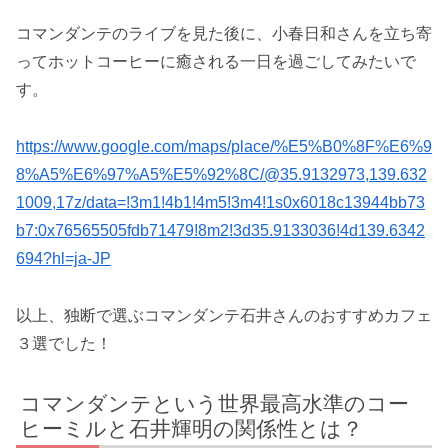
コマンダンテのライブを見た後に、小春日和さんを立ち寄
ってホットコーヒーに癒される一日を過ごしてみたいで
す。
https://www.google.com/maps/place/%E5%B0%8F%E6%9
8%A5%E6%97%A5%E5%92%8C/@35.9132973,139.632
1009,17z/data=!3m1!4b1!4m5!3m4!1s0x6018c13944bb73
b7:0x76565505fdb71479!8m2!3d35.9133036!4d139.6342
694?hl=ja-JP
以上、独断で選ぶコマンダンテ石井さんのおすすめカフェ
３選でした！
コマンダンテという世界最高水準のコー
ヒーミルと石井輝明の関係性とは？