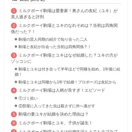
ミルクボーイ駒場は愛妻家！奥さんの友紀（ユキ）が
美人過ぎると評判
ミルクボーイ駒場とユキのなれそめは？当初は四角関
係だった？！
駒場の芸人同期の紹介で知り合った二人
駒場と友紀が出会った当初は四角関係？！
ミルクボーイ駒場とユキはなぜ結婚した？ユキの方が
ゾッコンに
駒場とユキは付き合って半年ほどで同棲を始め、1年後に結
婚！
駒場とユキは同棲から1年で結婚！プロポーズは友紀から
ミルクボーイ駒場は人柄が良すぎ！エピソード
①ゴミ拾い
②部屋に入ってきた虫は殺さずに外へ逃がす
駒場の妻ユキが結婚を決めた理由は？
ミルクボーイ駒場とユキ、子供が誕生！
ミルクボーイ駒場とユキは結婚生活もとてもラブラブ