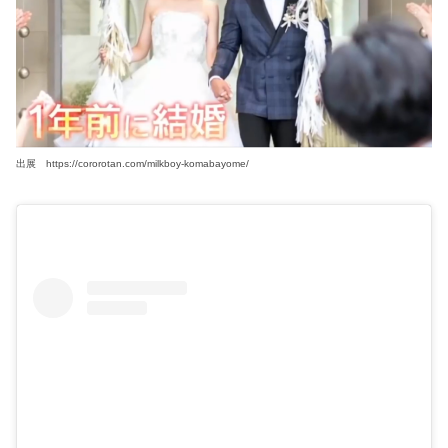
出展 https://cororotan.com/milkboy-komabayome/