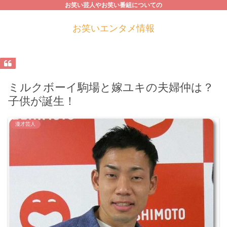
お笑い芸人やお笑い番組についての
お笑いエンタメ情報
ミルクボーイ駒場と嫁ユキの夫婦仲は？
子供が誕生！
漫才芸人