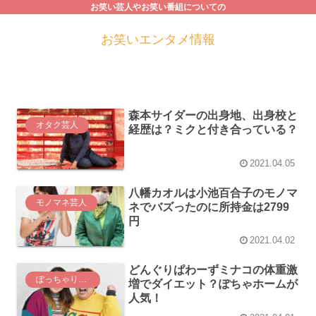
お笑い芸人やお笑い番組についての
お笑いエンタメ情報
森本サイダーの出身地、出身校と
オタク芸人
経歴は？ミクと付き合っている？
2021.04.05
八幡カオルは小池百合子のモノマ
モノマネ芸人
ネでバズったのに所持金は2799
円
2021.04.02
どんぐりぱわーずミナコの体重激
ぽっちゃり芸人
増でダイエット？ぽちゃホームが
人気！