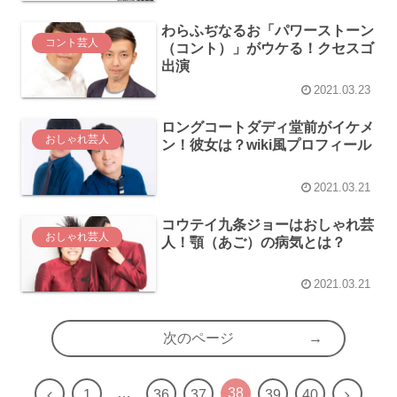
わらふぢなるお「パワーストーン
コント芸人
（コント）」がウケる！クセスゴ
出演
2021.03.23
ロングコートダディ堂前がイケメ
おしゃれ芸人
ン！彼女は？wiki風プロフィール
2021.03.21
コウテイ九条ジョーはおしゃれ芸
おしゃれ芸人
人！顎（あご）の病気とは？
2021.03.21
次のページ
…
38
前
次
1
36
37
39
40