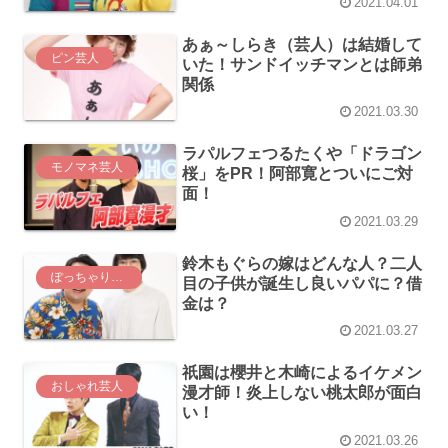
2021.04.01
あぁ～しらき（芸人）は結婚して
ピン芸人
いた！サンドイッチマンとは師弟
関係
2021.03.30
ラパルフェつるたくや「ドラゴン
モノマネ芸人
桜」をPR！阿部寛とついにご対
面！
2021.03.29
鈴木もぐらの嫁はどんな人？二人
ぽっちゃり芸人
目の子供が誕生し良いパパに？借
金は？
2021.03.27
祇園は櫻井と木崎によるイケメン
おしゃれ芸人
漫才師！炎上しない桃太郎が面白
い！
2021.03.26