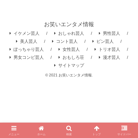
お笑いエンタメ情報
イケメン芸人
おしゃれ芸人
男性芸人
美人芸人
コント芸人
ピン芸人
ぽっちゃり芸人
女性芸人
トリオ芸人
男女コンビ芸人
おもしろ荘
漫才芸人
サイトマップ
© 2021 お笑いエンタメ情報.
メニュー
ホーム
検索
トップ
サイドバー