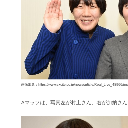
画像出典：https://www.excite.co.jp/news/article/Real_Live_48966/ima
Aマッソは、写真左が村上さん、右が加納さん