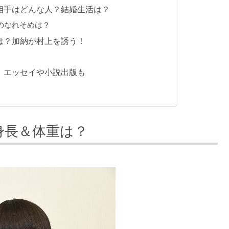
相手はどんな人？結婚生活は？
のなれそめは？
は？加納が村上を誘う！
！エッセイや小説出版も
身長＆体重は？