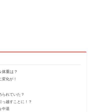
＆体重は？
に変化が！
められていた？
引っ越すことに！？
を中退