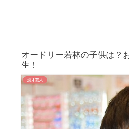
オードリー若林の子供は？
生！
漫才芸人