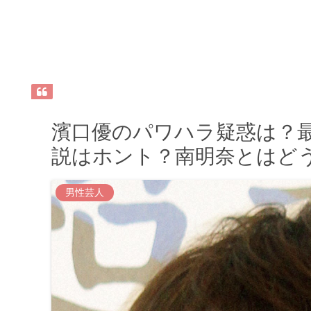
濱⼝優のパワハラ疑惑は？
説はホント？南明奈とはど
男性芸人