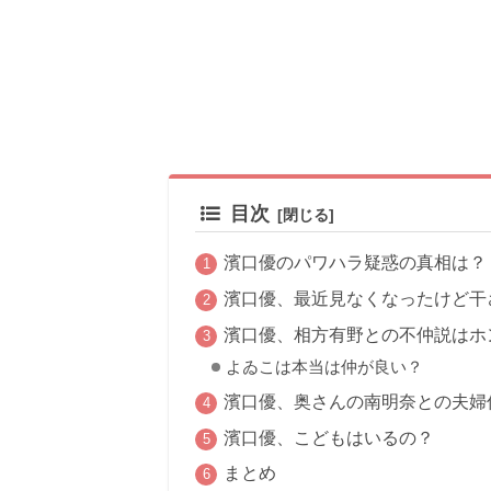
目次
濱⼝優のパワハラ疑惑の真相は？
濱⼝優、最近⾒なくなったけど⼲
濱⼝優、相⽅有野との不仲説はホ
よゐこは本当は仲が良い？
濱⼝優、奥さんの南明奈との夫婦
濱⼝優、こどもはいるの？
まとめ