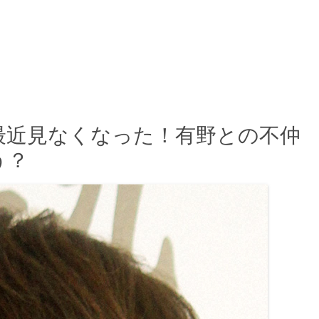
最近⾒なくなった！有野との不仲
う？