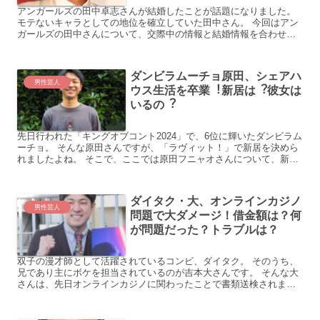
アンガールズの田中卓志さんが結婚したことが話題になりました。
モテないキャラとしての地位を確立していた田中さん。 今回はアン
ガールズの田中さんについて、交際中の情報と結婚情報を合わせて
紹介していきます。
ダンビラムーチョ原⽥、シェアハ
男性芸人
ウス⽣活を卒業︕新居は︖彼⼥は
いるの︖
先日行われた「キングオブコント2024」で、6位に輝いたダンビラム
ーチョ。 そんな原田さんですが、「ラヴィット！」で新居を決めら
れましたよね。 そこで、ここでは原田フニャオさんについて、新居
や兄弟などのことを中心に調べてみました！
ダイタク・⼤、オンラインカジノ
男性芸人
問題で⼤ダメージ！借⾦額は？何
が問題だった？トラブルは？
双子の漫才師として活躍されているコンビ、ダイタク。 そのうち、
兄であり主にボケを担当されているのが吉本大さんです。 そんな大
さんは、先日オンラインカジノに関わったことで書類送検されまし
た。 そこで、ここでは大さんのオンラインカジノ問題や今後...