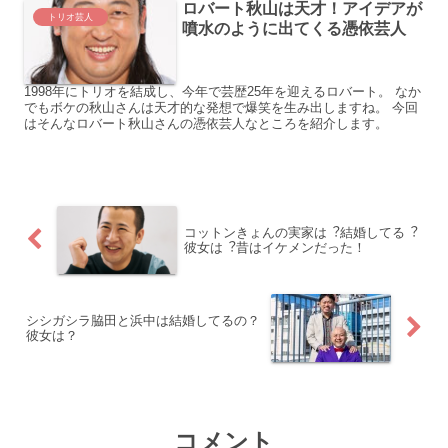
ロバート秋山は天才！アイデアが
トリオ芸人
噴水のように出てくる憑依芸人
1998年にトリオを結成し、今年で芸歴25年を迎えるロバート。 なか
でもボケの秋山さんは天才的な発想で爆笑を生み出しますね。 今回
はそんなロバート秋山さんの憑依芸人なところを紹介します。
コットンきょんの実家は︖結婚してる︖
彼⼥は︖昔はイケメンだった！
シシガシラ脇⽥と浜中は結婚してるの？
彼⼥は？
コメント