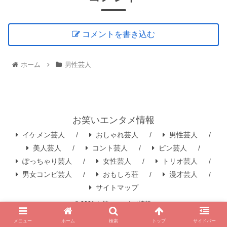
コメントを書き込む
ホーム
男性芸人
お笑いエンタメ情報
イケメン芸人
おしゃれ芸人
男性芸人
美人芸人
コント芸人
ピン芸人
ぽっちゃり芸人
女性芸人
トリオ芸人
男女コンビ芸人
おもしろ荘
漫才芸人
サイトマップ
© 2021 お笑いエンタメ情報.
メニュー
ホーム
検索
トップ
サイドバー