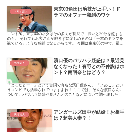
東京03角田は演技が上手い！ド
トリオ芸人
ラマのオファー殺到のワケ
コント師、東京03のネタはその多くが長尺で、長いと20分を超すも
のも。 それでもお客さんが飽きずに楽しめるのは「一本のドラマを
観ている」ような感覚になるからです。 今回は東京03の中で、最も
演技力が光っている角田晃広さんについてまとめていき...
濱⼝優のパワハラ疑惑は？最近⾒
男性芸人
なくなった！有野との不仲説はホ
ント？南明奈とはどう？
「とったどー！」という台詞で有名な濱口優さん。 「よゐこ」とい
うコンビでも活動されていますよね！ ここでは、そんな濱口さんに
ついて、パワハラ疑惑や奥さんとのことなどについて調べました！
アンガールズ田中が結婚！お相手
男性芸人
は？超美人妻？！