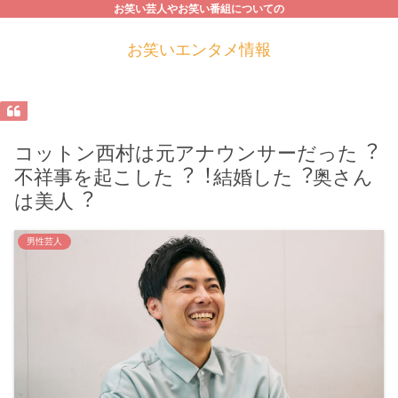
お笑い芸人やお笑い番組についての
お笑いエンタメ情報
コットン⻄村は元アナウンサーだった︖
不祥事を起こした︖︕結婚した︖奥さん
は美⼈︖
男性芸人