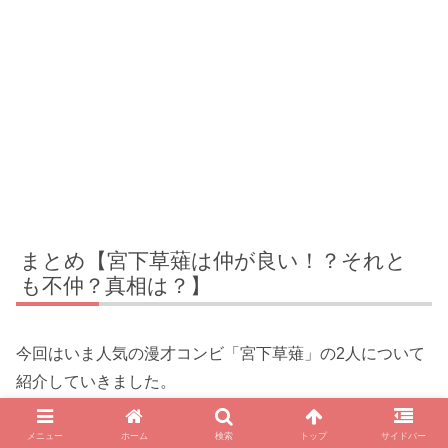
まとめ【宮下草薙は仲が良い！？それと
も不仲？真相は？】
今回はいま人気の漫才コンビ「宮下草薙」の2人について
紹介していきました。
ネガティブな草薙さんとポジティブでストイックな宮下さ
メニュー
ホーム
検索
トップ
サイドバー