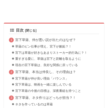
目次
宮下草薙、仲が悪い説が出たのはなぜ？
草薙のピン仕事が増え、宮下が嫉妬？！
宮下は草薙が好きなあまりストーカー的行為に？！
重すぎる愛に、草薙は宮下と距離を取るように
現在の宮下草薙は、良好な関係に戻っている
宮下草薙、本当は仲良し、その理由は？
宮下草薙が仲が良い理由「バランス」
宮下草薙は、映画を一緒に楽しんでいる
宮下草薙の今後の目標は、深夜番組を持つこと
宮下草薙、ネタ作りはどっちが担当？！
ネタを作っているのは草薙