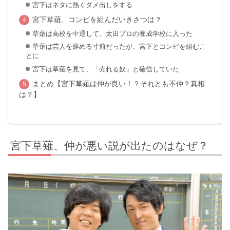
宮下はネタに熱くダメ出しをする
宮下草薙、コンビを組んだいきさつは？
草薙は高校を中退して、太田プロの養成学校に入った
草薙は芸人を辞める寸前だったが、宮下とコンビを組むこ
とに
宮下は草薙を見て、「売れる奴」と確信していた
まとめ【宮下草薙は仲が良い！？それとも不仲？真相
は？】
宮下草薙、仲が悪い説が出たのはなぜ？