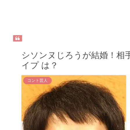
シソンヌじろうが結婚！相
イプ は？
コント芸人